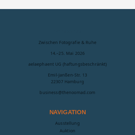
the.
noom
ad
Zwischen Fotografie & Ruhe
14.–25. Mai 2026
aelaephaent UG (haftungsbeschränkt)
Emil-Janßen-Str. 13
22307 Hamburg
business@thenoomad.com
NAVIGATION
Ausstellung
Auktion