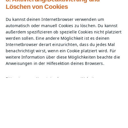
Löschen von Cookies
Du kannst deinen Internetbrowser verwenden um
automatisch oder manuell Cookies zu löschen. Du kannst
außerdem spezifizieren ob spezielle Cookies nicht platziert
werden sollen. Eine andere Möglichkeit ist es deinen
Internetbrowser derart einzurichten, dass du jedes Mal
benachrichtigt wirst, wenn ein Cookie platziert wird. Für
weitere Information über diese Möglichkeiten beachte die
Anweisungen in der Hilfesektion deines Browsers.
Bitte nimm zur Kenntnis, dass unsere Website
möglicherweise nicht richtig funktioniert, wenn alle
Cookies deaktiviert sind. Wenn du die Cookies in deinem
Browser löscht, werden diese neu platziert, wenn du
unsere Website erneut besuchst.
9. Deine Rechte in Bezug auf
personenbezogene Daten